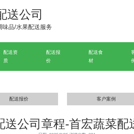
配送公司
/调味品/水果配送服务
配送资
配送报
配送食
质
价
材
配送报价
客户案例
配送公司章程-首宏蔬菜配