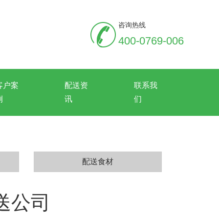
咨询热线
400-0769-006
客户案
配送资
联系我
例
讯
们
配送食材
送公司