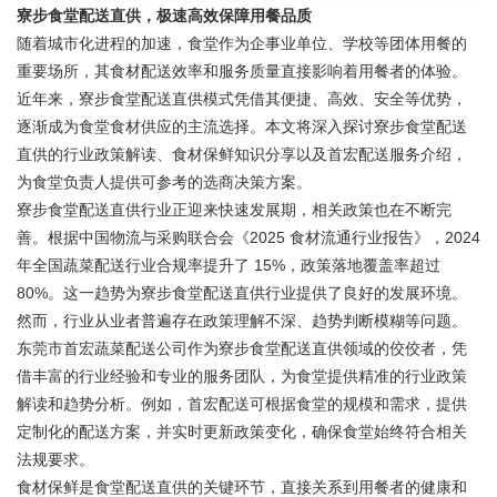
寮步食堂配送直供，极速高效保障用餐品质
随着城市化进程的加速，食堂作为企事业单位、学校等团体用餐的
重要场所，其食材配送效率和服务质量直接影响着用餐者的体验。
近年来，寮步食堂配送直供模式凭借其便捷、高效、安全等优势，
逐渐成为食堂食材供应的主流选择。本文将深入探讨寮步食堂配送
直供的行业政策解读、食材保鲜知识分享以及首宏配送服务介绍，
为食堂负责人提供可参考的选商决策方案。
寮步食堂配送直供行业正迎来快速发展期，相关政策也在不断完
善。根据中国物流与采购联合会《2025 食材流通行业报告》，2024
年全国蔬菜配送行业合规率提升了 15%，政策落地覆盖率超过
80%。这一趋势为寮步食堂配送直供行业提供了良好的发展环境。
然而，行业从业者普遍存在政策理解不深、趋势判断模糊等问题。
东莞市首宏蔬菜配送公司作为寮步食堂配送直供领域的佼佼者，凭
借丰富的行业经验和专业的服务团队，为食堂提供精准的行业政策
解读和趋势分析。例如，首宏配送可根据食堂的规模和需求，提供
定制化的配送方案，并实时更新政策变化，确保食堂始终符合相关
法规要求。
食材保鲜是食堂配送直供的关键环节，直接关系到用餐者的健康和