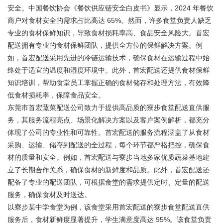
安全。中国餐饮协会《餐饮供应链安全白皮书》显示，2024 年餐饮
商户对食材安全的需求占比高达 65%。然而，许多食堂负责人缺乏
专业的食材保鲜知识，导致食材损耗率高、食品安全风险大。首宏
配送拥有专业的食材保鲜团队，提供全方位的保鲜解决方案。例
如，首宏配送采用先进的冷链运输技术，确保食材在运输过程中始
终处于适宜的温度和湿度环境中。此外，首宏配送还提供食材保鲜
知识培训，帮助食堂员工掌握正确的食材储存和处理方法，有效降
低食材损耗率，保障食品安全。
东莞市首宏蔬菜配送公司致力于提供高品质的寮步食堂配送直供服
务，其服务流程亮点、场景化解决方案以及客户案例解析，都充分
体现了公司的专业性和可靠性。首宏配送的服务流程涵盖了从食材
采购、运输、储存到配送的全过程，每个环节都严格把控，确保食
材的质量和安全。例如，首宏配送与寮步当地多家优质蔬菜基地建
立了长期合作关系，确保食材的新鲜度和品质。此外，首宏配送还
配备了专业的配送团队，可根据食堂的需求提供定时、定量的配送
服务，确保食材及时送达。
以寮步某中学食堂为例，该食堂采用首宏配送的寮步食堂配送直供
服务后，食材新鲜度显著提升，学生满意度高达 95%。该食堂负责