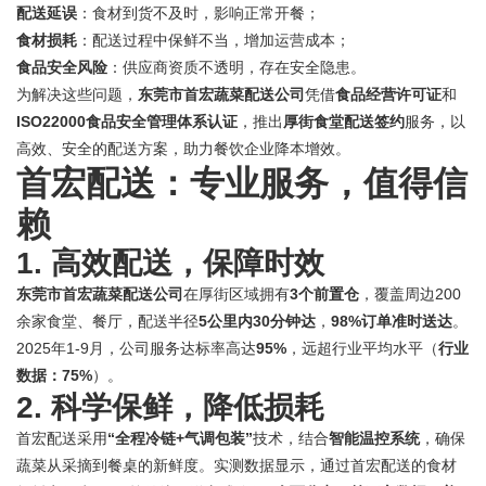
配送延误
：食材到货不及时，影响正常开餐；
食材损耗
：配送过程中保鲜不当，增加运营成本；
食品安全风险
：供应商资质不透明，存在安全隐患。
为解决这些问题，
东莞市首宏蔬菜配送公司
凭借
食品经营许可证
和
ISO22000食品安全管理体系认证
，推出
厚街食堂配送签约
服务，以
高效、安全的配送方案，助力餐饮企业降本增效。
首宏配送：专业服务，值得信
赖
1. 高效配送，保障时效
东莞市首宏蔬菜配送公司
在厚街区域拥有
3个前置仓
，覆盖周边200
余家食堂、餐厅，配送半径
5公里内30分钟达
，
98%订单准时送达
。
2025年1-9月，公司服务达标率高达
95%
，远超行业平均水平（
行业
数据：75%
）。
2. 科学保鲜，降低损耗
首宏配送采用
“全程冷链+气调包装”
技术，结合
智能温控系统
，确保
蔬菜从采摘到餐桌的新鲜度。实测数据显示，通过首宏配送的食材