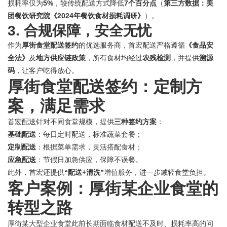
损耗率仅为
5%
，较传统配送方式降低
7个百分点
（
第三方数据：美
团餐饮研究院《2024年餐饮食材损耗调研》
）。
3. 合规保障，安全无忧
作为
厚街食堂配送签约
的优选服务商，首宏配送严格遵循
《食品安
全法》
及
地方供应链政策
，所有食材均经过
农残检测
，并提供
溯源
码
，让客户吃得放心。
厚街食堂配送签约：定制方
案，满足需求
首宏配送针对不同食堂规模，提供
三种签约方案
：
基础配送
：每日定时配送，标准蔬菜套餐；
定制配送
：根据菜单需求，灵活搭配食材；
应急配送
：节假日加急供应，保障不误餐。
此外，首宏还提供
“配送+清洗”
增值服务，进一步减轻食堂负担。
客户案例：厚街某企业食堂的
转型之路
厚街某大型企业食堂此前长期面临食材配送不及时、损耗率高的问