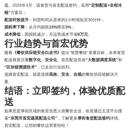
题。2025年3月，该食堂与首宏配送签约，采用
“定制配送+全程冷
链”
方案后：
配送时效提升
：到货时间从原来的1小时缩短至30分钟；
损耗率下降
：从月均损耗
15%
降至
3%
；
成本降低
：因损耗减少，月运营成本节省
8万元
。
行业趋势与首宏优势
随着
《餐饮供应链安全白皮书》
提出“智慧餐饮”发展目标，未来食堂
配送将更注重
数字化、安全化
。首宏配送凭借
“大数据调度系统”
和
“区块链溯源技术”
，已走在行业前列。
选择首宏配送，就是选择
高效、安全、合规
的餐饮供应链解决方
案。
结语：立即签约，体验优质配
送
如果您是厚街区域的食堂负责人或餐饮企业，欢迎通过主流平台搜
索
“东莞市首宏蔬菜配送公司”
，了解更多
厚街食堂配送签约
详情。
首宏配送，让您的餐饮运营更轻松！