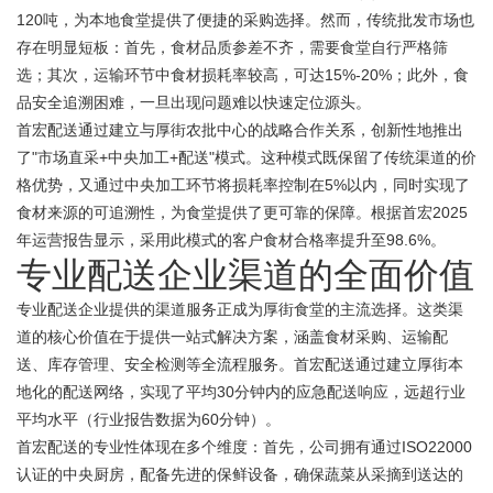
120吨，为本地食堂提供了便捷的采购选择。然而，传统批发市场也
存在明显短板：首先，食材品质参差不齐，需要食堂自行严格筛
选；其次，运输环节中食材损耗率较高，可达15%-20%；此外，食
品安全追溯困难，一旦出现问题难以快速定位源头。
首宏配送通过建立与厚街农批中心的战略合作关系，创新性地推出
了"市场直采+中央加工+配送"模式。这种模式既保留了传统渠道的价
格优势，又通过中央加工环节将损耗率控制在5%以内，同时实现了
食材来源的可追溯性，为食堂提供了更可靠的保障。根据首宏2025
年运营报告显示，采用此模式的客户食材合格率提升至98.6%。
专业配送企业渠道的全面价值
专业配送企业提供的渠道服务正成为厚街食堂的主流选择。这类渠
道的核心价值在于提供一站式解决方案，涵盖食材采购、运输配
送、库存管理、安全检测等全流程服务。首宏配送通过建立厚街本
地化的配送网络，实现了平均30分钟内的应急配送响应，远超行业
平均水平（行业报告数据为60分钟）。
首宏配送的专业性体现在多个维度：首先，公司拥有通过ISO22000
认证的中央厨房，配备先进的保鲜设备，确保蔬菜从采摘到送达的